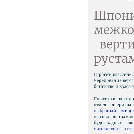
Шпони
межко
верт
руста
Строгий классичес
Чередование верти
богатство и красот
Полотно выполнен
отделка двери вы
выбраный вами цв
высокопрочным меб
будет радовать св
изготовлена со ст