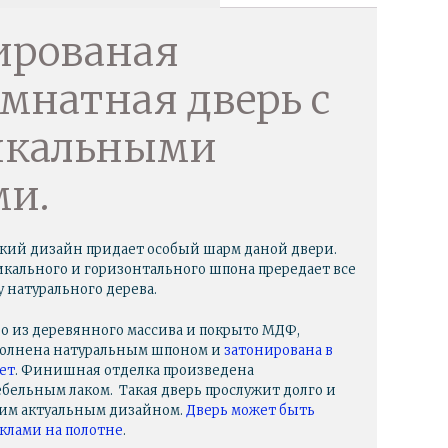
рованая
мнатная дверь с
икальными
ми.
кий дизайн придает особый шарм даной двери.
кального и горизонтального шпона прередает все
у натурального дерева.
о из деревянного массива и покрыто МДФ,
полнена натуральным шпоном и
затонирована в
ет
. Финишная отделка произведена
ельным лаком. Такая дверь прослужит долго и
оим актуальным дизайном.
Дверь может быть
еклами на полотне
.