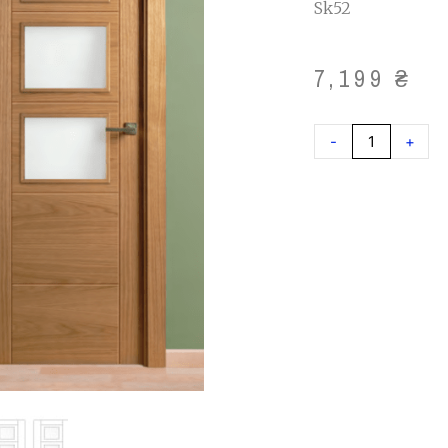
Sk52
7,199
₴
-
+