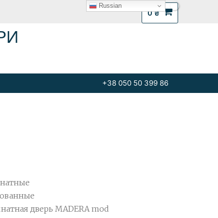
Russian
0
₴
РИ
+38 050 50 399 86
натные
ованные
натная дверь MADERA mod