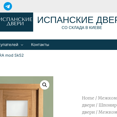
ИСПАНСКИЕ ДВЕ
СО СКЛАДА В КИЕВЕ
купателей
Контакты
RA mod Sk52
Home
/
Межком
двери
/
Шпонир
двери
/ Межком